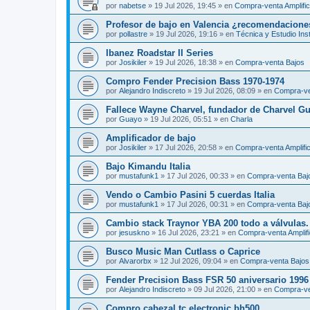
por
nabetse
»
19 Jul 2026, 19:45
» en
Compra-venta Amplifi
Profesor de bajo en Valencia ¿recomendacione
por
pollastre
»
19 Jul 2026, 19:16
» en
Técnica y Estudio Ins
Ibanez Roadstar II Series
por
Josikiler
»
19 Jul 2026, 18:38
» en
Compra-venta Bajos
Compro Fender Precision Bass 1970-1974
por
Alejandro Indiscreto
»
19 Jul 2026, 08:09
» en
Compra-ve
Fallece Wayne Charvel, fundador de Charvel Gu
por
Guayo
»
19 Jul 2026, 05:51
» en
Charla
Amplificador de bajo
por
Josikiler
»
17 Jul 2026, 20:58
» en
Compra-venta Amplifi
Bajo Kimandu Italia
por
mustafunk1
»
17 Jul 2026, 00:33
» en
Compra-venta Baj
Vendo o Cambio Pasini 5 cuerdas Italia
por
mustafunk1
»
17 Jul 2026, 00:31
» en
Compra-venta Baj
Cambio stack Traynor YBA 200 todo a válvulas.
por
jesuskno
»
16 Jul 2026, 23:21
» en
Compra-venta Amplif
Busco Music Man Cutlass o Caprice
por
Alvarorbx
»
12 Jul 2026, 09:04
» en
Compra-venta Bajos
Fender Precision Bass FSR 50 aniversario 1996
por
Alejandro Indiscreto
»
09 Jul 2026, 21:00
» en
Compra-ve
Compro cabezal tc electronic bh500