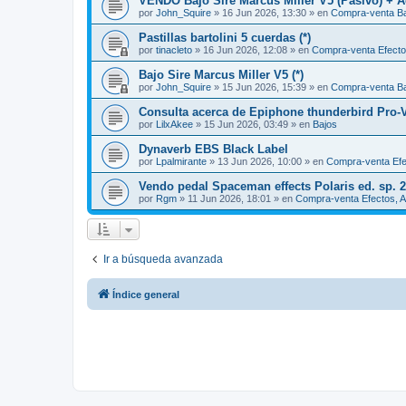
VENDO Bajo Sire Marcus Miller V5 (Pasivo) + A
por
John_Squire
»
16 Jun 2026, 13:30
» en
Compra-venta B
Pastillas bartolini 5 cuerdas (*)
por
tinacleto
»
16 Jun 2026, 12:08
» en
Compra-venta Efectos
Bajo Sire Marcus Miller V5 (*)
por
John_Squire
»
15 Jun 2026, 15:39
» en
Compra-venta B
Consulta acerca de Epiphone thunderbird Pro-
por
LilxAkee
»
15 Jun 2026, 03:49
» en
Bajos
Dynaverb EBS Black Label
por
Lpalmirante
»
13 Jun 2026, 10:00
» en
Compra-venta Efec
Vendo pedal Spaceman effects Polaris ed. sp. 
por
Rgm
»
11 Jun 2026, 18:01
» en
Compra-venta Efectos, A
Ir a búsqueda avanzada
Índice general