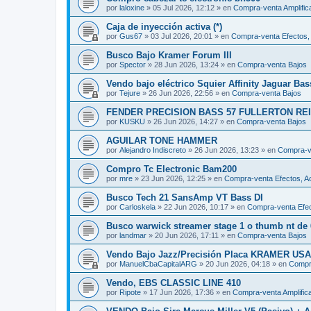
por
laloxine
»
05 Jul 2026, 12:12
» en
Compra-venta Amplific
Caja de inyección activa (*)
por
Gus67
»
03 Jul 2026, 20:01
» en
Compra-venta Efectos, 
Busco Bajo Kramer Forum III
por
Spector
»
28 Jun 2026, 13:24
» en
Compra-venta Bajos
Vendo bajo eléctrico Squier Affinity Jaguar Ba
por
Tejure
»
26 Jun 2026, 22:56
» en
Compra-venta Bajos
FENDER PRECISION BASS 57 FULLERTON REI
por
KUSKU
»
26 Jun 2026, 14:27
» en
Compra-venta Bajos
AGUILAR TONE HAMMER
por
Alejandro Indiscreto
»
26 Jun 2026, 13:23
» en
Compra-ve
Compro Tc Electronic Bam200
por
mre
»
23 Jun 2026, 12:25
» en
Compra-venta Efectos, Ac
Busco Tech 21 SansAmp VT Bass DI
por
Carloskela
»
22 Jun 2026, 10:17
» en
Compra-venta Efec
Busco warwick streamer stage 1 o thumb nt de 
por
landmar
»
20 Jun 2026, 17:11
» en
Compra-venta Bajos
Vendo Bajo Jazz/Precisión Placa KRAMER USA 
por
ManuelCbaCapitalARG
»
20 Jun 2026, 04:18
» en
Compr
Vendo, EBS CLASSIC LINE 410
por
Ripote
»
17 Jun 2026, 17:36
» en
Compra-venta Amplific