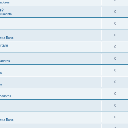
cadores
s?
0
trumental
0
0
nta Bajos
itars
0
0
cadores
0
os
0
os
0
icadores
0
0
nta Bajos