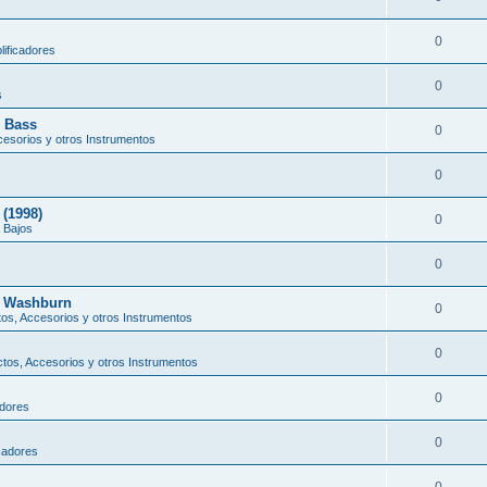
0
ificadores
0
s
z Bass
0
esorios y otros Instrumentos
0
(1998)
0
 Bajos
0
" Washburn
0
os, Accesorios y otros Instrumentos
0
tos, Accesorios y otros Instrumentos
0
adores
0
cadores
0