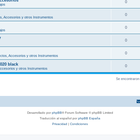
ccesorios
0
ajos
0
, Accesorios y otros Instrumentos
0
ajos
V
0
0
tos, Accesorios y otros Instrumentos
2020 black
0
ccesorios y otros Instrumentos
Se encontraron
Desarrollado por
phpBB
® Forum Software © phpBB Limited
Traducción al español por
phpBB España
Privacidad
|
Condiciones