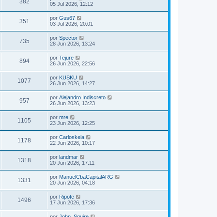
382
05 Jul 2026, 12:12
por
Gus67
351
03 Jul 2026, 20:01
por
Spector
735
28 Jun 2026, 13:24
por
Tejure
894
26 Jun 2026, 22:56
por
KUSKU
1077
26 Jun 2026, 14:27
por
Alejandro Indiscreto
957
26 Jun 2026, 13:23
por
mre
1105
23 Jun 2026, 12:25
por
Carloskela
1178
22 Jun 2026, 10:17
por
landmar
1318
20 Jun 2026, 17:11
por
ManuelCbaCapitalARG
1331
20 Jun 2026, 04:18
por
Ripote
1496
17 Jun 2026, 17:36
por
John_Squire