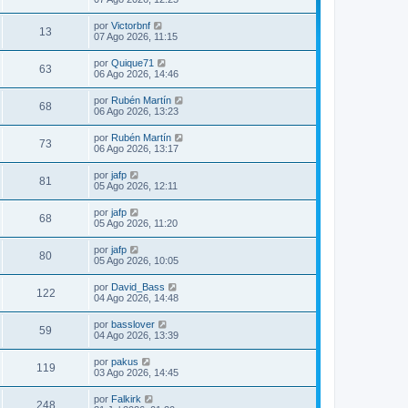
por
Victorbnf
13
07 Ago 2026, 11:15
por
Quique71
63
06 Ago 2026, 14:46
por
Rubén Martín
68
06 Ago 2026, 13:23
por
Rubén Martín
73
06 Ago 2026, 13:17
por
jafp
81
05 Ago 2026, 12:11
por
jafp
68
05 Ago 2026, 11:20
por
jafp
80
05 Ago 2026, 10:05
por
David_Bass
122
04 Ago 2026, 14:48
por
basslover
59
04 Ago 2026, 13:39
por
pakus
119
03 Ago 2026, 14:45
por
Falkirk
248