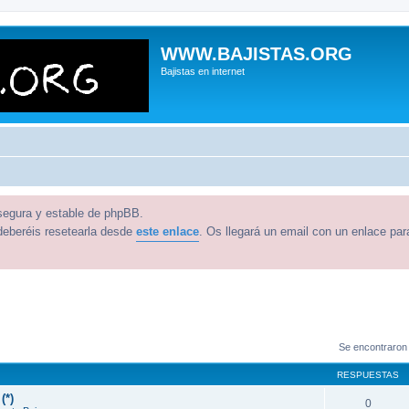
WWW.BAJISTAS.ORG
Bajistas en internet
 segura y estable de phpBB.
deberéis resetearla desde
este enlace
. Os llegará un email con un enlace par
Se encontraron
RESPUESTAS
(*)
0