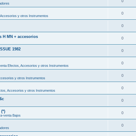
0
adores
0
Accesorios y otros Instrumentos
0
ss H MN + accesorios
0
SSUE 1982
0
0
nta Efectos, Accesorios y otros Instrumentos
0
cesorios y otros Instrumentos
0
tos, Accesorios y otros Instrumentos
6c
0
(*)
0
a-venta Bajos
0
adores