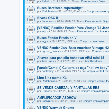
por
Falkirk
»
31 Jul 2026, 01:20
» en
Compra-venta Bajos
Busco Barefaced supermidget
por
Radchenko
»
31 Jul 2026, 00:48
» en
Compra-venta Ampl
Sivcak OSC II
por
Janobaixo
»
28 Jul 2026, 13:58
» en
Compra-venta Bajo
[VENDO] Pastillas Fender Pure Vintage '64 Jaz
por
jafp
»
27 Jul 2026, 23:09
» en
Compra-venta Efectos, Acc
Busco Fender Precision V
por
w_joe
»
26 Jul 2026, 23:36
» en
Compra-venta Bajos
VENDO Fender Jazz Bass American Vintage '62 
por
agustin_anselmi
»
22 Jul 2026, 19:39
» en
Compra-venta
Altavoz para pantalla Ashdown ABM mini 15
por
Abel Bass
»
21 Jul 2026, 12:19
» en
Amplificadores
[Vendo/Cambio] Guitarra de caja "hollow body
por
contrabajo
»
20 Jul 2026, 21:47
» en
Compra-venta Efect
Line 6 hx stomp XL
por
Radchenko
»
20 Jul 2026, 20:31
» en
Compra-venta Efec
SE VENDE CABEZAL Y PANTALLAS EBS
por
Franct
»
20 Jul 2026, 14:32
» en
Compra-venta Amplific
AMPLIFICADOR ASDHOW
por
Josikiler
»
19 Jul 2026, 20:32
» en
Compra-venta Amplifi
VENDO Warwick Gnome