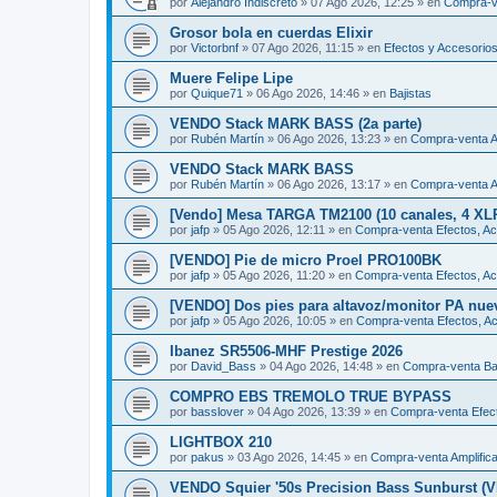
por
Alejandro Indiscreto
»
07 Ago 2026, 12:25
» en
Compra-v
Grosor bola en cuerdas Elixir
por
Victorbnf
»
07 Ago 2026, 11:15
» en
Efectos y Accesorio
Muere Felipe Lipe
por
Quique71
»
06 Ago 2026, 14:46
» en
Bajistas
VENDO Stack MARK BASS (2a parte)
por
Rubén Martín
»
06 Ago 2026, 13:23
» en
Compra-venta A
VENDO Stack MARK BASS
por
Rubén Martín
»
06 Ago 2026, 13:17
» en
Compra-venta A
[Vendo] Mesa TARGA TM2100 (10 canales, 4 XL
por
jafp
»
05 Ago 2026, 12:11
» en
Compra-venta Efectos, Ac
[VENDO] Pie de micro Proel PRO100BK
por
jafp
»
05 Ago 2026, 11:20
» en
Compra-venta Efectos, Ac
[VENDO] Dos pies para altavoz/monitor PA nue
por
jafp
»
05 Ago 2026, 10:05
» en
Compra-venta Efectos, Ac
Ibanez SR5506-MHF Prestige 2026
por
David_Bass
»
04 Ago 2026, 14:48
» en
Compra-venta Ba
COMPRO EBS TREMOLO TRUE BYPASS
por
basslover
»
04 Ago 2026, 13:39
» en
Compra-venta Efect
LIGHTBOX 210
por
pakus
»
03 Ago 2026, 14:45
» en
Compra-venta Amplific
VENDO Squier '50s Precision Bass Sunburst (