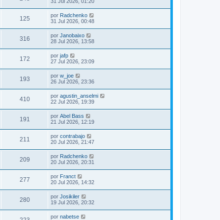
31 Jul 2026, 01:20
por
Radchenko
125
31 Jul 2026, 00:48
por
Janobaixo
316
28 Jul 2026, 13:58
por
jafp
172
27 Jul 2026, 23:09
por
w_joe
193
26 Jul 2026, 23:36
por
agustin_anselmi
410
22 Jul 2026, 19:39
por
Abel Bass
191
21 Jul 2026, 12:19
por
contrabajo
211
20 Jul 2026, 21:47
por
Radchenko
209
20 Jul 2026, 20:31
por
Franct
277
20 Jul 2026, 14:32
por
Josikiler
280
19 Jul 2026, 20:32
por
nabetse
223