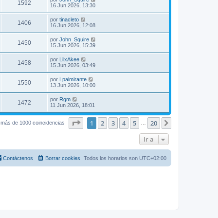
1592
16 Jun 2026, 13:30
por
tinacleto
1406
16 Jun 2026, 12:08
por
John_Squire
1450
15 Jun 2026, 15:39
por
LilxAkee
1458
15 Jun 2026, 03:49
por
Lpalmirante
1550
13 Jun 2026, 10:00
por
Rgm
1472
11 Jun 2026, 18:01
Página
1
de
20
1
2
3
4
5
20
Siguiente
 más de 1000 coincidencias
…
Ir a
Contáctenos
Borrar cookies
Todos los horarios son
UTC+02:00