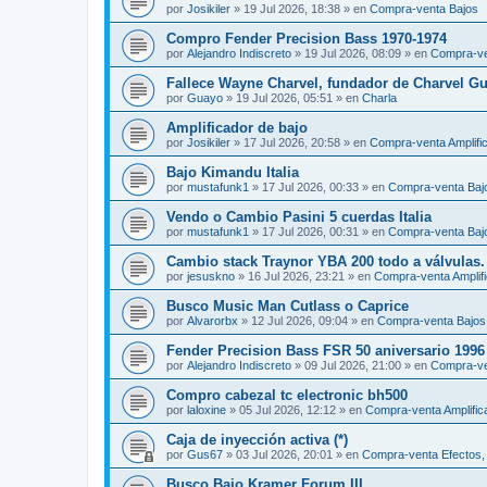
por
Josikiler
»
19 Jul 2026, 18:38
» en
Compra-venta Bajos
Compro Fender Precision Bass 1970-1974
por
Alejandro Indiscreto
»
19 Jul 2026, 08:09
» en
Compra-ve
Fallece Wayne Charvel, fundador de Charvel Gu
por
Guayo
»
19 Jul 2026, 05:51
» en
Charla
Amplificador de bajo
por
Josikiler
»
17 Jul 2026, 20:58
» en
Compra-venta Amplifi
Bajo Kimandu Italia
por
mustafunk1
»
17 Jul 2026, 00:33
» en
Compra-venta Baj
Vendo o Cambio Pasini 5 cuerdas Italia
por
mustafunk1
»
17 Jul 2026, 00:31
» en
Compra-venta Baj
Cambio stack Traynor YBA 200 todo a válvulas.
por
jesuskno
»
16 Jul 2026, 23:21
» en
Compra-venta Amplif
Busco Music Man Cutlass o Caprice
por
Alvarorbx
»
12 Jul 2026, 09:04
» en
Compra-venta Bajos
Fender Precision Bass FSR 50 aniversario 1996
por
Alejandro Indiscreto
»
09 Jul 2026, 21:00
» en
Compra-ve
Compro cabezal tc electronic bh500
por
laloxine
»
05 Jul 2026, 12:12
» en
Compra-venta Amplific
Caja de inyección activa (*)
por
Gus67
»
03 Jul 2026, 20:01
» en
Compra-venta Efectos, 
Busco Bajo Kramer Forum III