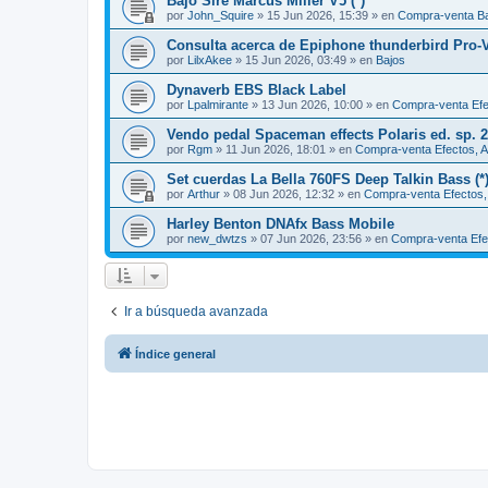
Bajo Sire Marcus Miller V5 (*)
por
John_Squire
»
15 Jun 2026, 15:39
» en
Compra-venta B
Consulta acerca de Epiphone thunderbird Pro-
por
LilxAkee
»
15 Jun 2026, 03:49
» en
Bajos
Dynaverb EBS Black Label
por
Lpalmirante
»
13 Jun 2026, 10:00
» en
Compra-venta Efec
Vendo pedal Spaceman effects Polaris ed. sp. 
por
Rgm
»
11 Jun 2026, 18:01
» en
Compra-venta Efectos, A
Set cuerdas La Bella 760FS Deep Talkin Bass (*
por
Arthur
»
08 Jun 2026, 12:32
» en
Compra-venta Efectos, 
Harley Benton DNAfx Bass Mobile
por
new_dwtzs
»
07 Jun 2026, 23:56
» en
Compra-venta Efec
Ir a búsqueda avanzada
Índice general