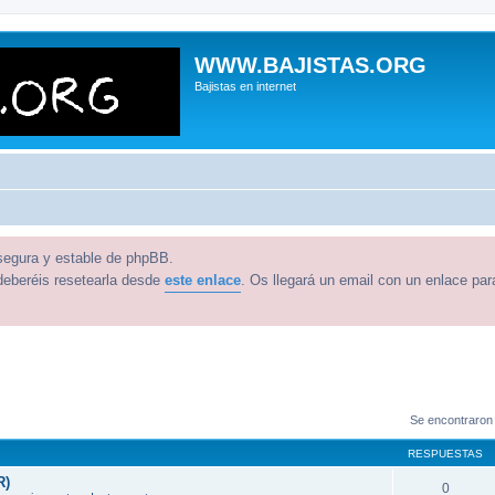
WWW.BAJISTAS.ORG
Bajistas en internet
 segura y estable de phpBB.
deberéis resetearla desde
este enlace
. Os llegará un email con un enlace par
Se encontraron
RESPUESTAS
R)
0