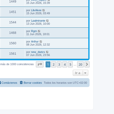
1449
15 Jun 2026, 15:39
por
LilxAkee
1451
15 Jun 2026, 03:49
por
Lpalmirante
1544
13 Jun 2026, 10:00
por
Rgm
1468
11 Jun 2026, 18:01
por
Arthur
1560
08 Jun 2026, 12:32
por
new_dwtzs
1561
07 Jun 2026, 23:56
Página
1
de
20
1
2
3
4
5
20
Siguiente
 más de 1000 coincidencias
…
Ir a
Contáctenos
Borrar cookies
Todos los horarios son
UTC+02:00