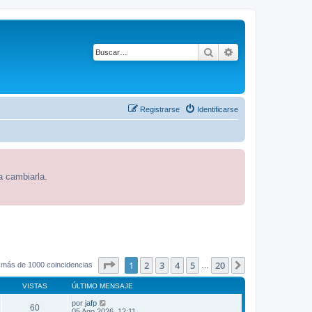
Buscar
Búsqueda avanza
Registrarse
Identificarse
a cambiarla.
Página
1
de
20
1
2
3
4
5
20
Siguiente
 más de 1000 coincidencias
…
VISTAS
ÚLTIMO MENSAJE
por
jafp
60
05 Ago 2026, 12:11