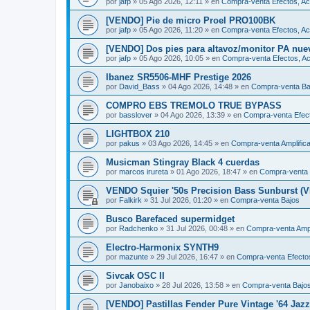
por
jafp
»
05 Ago 2026, 12:11
» en
Compra-venta Efectos, Ac
[VENDO] Pie de micro Proel PRO100BK
por
jafp
»
05 Ago 2026, 11:20
» en
Compra-venta Efectos, Ac
[VENDO] Dos pies para altavoz/monitor PA nue
por
jafp
»
05 Ago 2026, 10:05
» en
Compra-venta Efectos, Ac
Ibanez SR5506-MHF Prestige 2026
por
David_Bass
»
04 Ago 2026, 14:48
» en
Compra-venta Ba
COMPRO EBS TREMOLO TRUE BYPASS
por
basslover
»
04 Ago 2026, 13:39
» en
Compra-venta Efect
LIGHTBOX 210
por
pakus
»
03 Ago 2026, 14:45
» en
Compra-venta Amplific
Musicman Stingray Black 4 cuerdas
por
marcos irureta
»
01 Ago 2026, 18:47
» en
Compra-venta 
VENDO Squier '50s Precision Bass Sunburst (
por
Falkirk
»
31 Jul 2026, 01:20
» en
Compra-venta Bajos
Busco Barefaced supermidget
por
Radchenko
»
31 Jul 2026, 00:48
» en
Compra-venta Ampl
Electro-Harmonix SYNTH9
por
mazunte
»
29 Jul 2026, 16:47
» en
Compra-venta Efectos
Sivcak OSC II
por
Janobaixo
»
28 Jul 2026, 13:58
» en
Compra-venta Bajo
[VENDO] Pastillas Fender Pure Vintage '64 Jaz