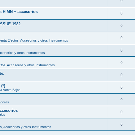
0
ss H MN + accesorios
0
SSUE 1982
0
0
nta Efectos, Accesorios y otros Instrumentos
0
cesorios y otros Instrumentos
0
tos, Accesorios y otros Instrumentos
6c
0
(*)
0
a-venta Bajos
0
adores
ccesorios
0
ajos
0
, Accesorios y otros Instrumentos