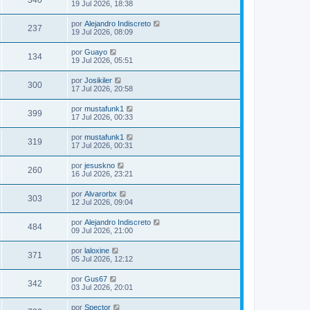
19 Jul 2026, 18:38
por
Alejandro Indiscreto
237
19 Jul 2026, 08:09
por
Guayo
134
19 Jul 2026, 05:51
por
Josikiler
300
17 Jul 2026, 20:58
por
mustafunk1
399
17 Jul 2026, 00:33
por
mustafunk1
319
17 Jul 2026, 00:31
por
jesuskno
260
16 Jul 2026, 23:21
por
Alvarorbx
303
12 Jul 2026, 09:04
por
Alejandro Indiscreto
484
09 Jul 2026, 21:00
por
laloxine
371
05 Jul 2026, 12:12
por
Gus67
342
03 Jul 2026, 20:01
por
Spector