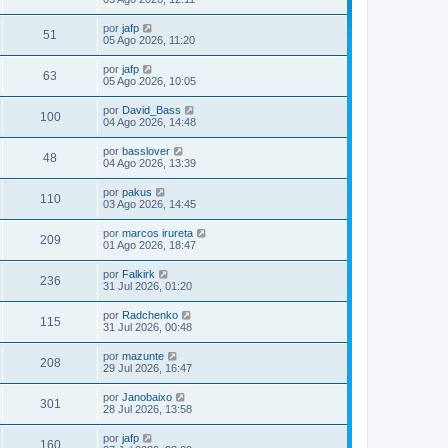
por
jafp
51
05 Ago 2026, 11:20
por
jafp
63
05 Ago 2026, 10:05
por
David_Bass
100
04 Ago 2026, 14:48
por
basslover
48
04 Ago 2026, 13:39
por
pakus
110
03 Ago 2026, 14:45
por
marcos irureta
209
01 Ago 2026, 18:47
por
Falkirk
236
31 Jul 2026, 01:20
por
Radchenko
115
31 Jul 2026, 00:48
por
mazunte
208
29 Jul 2026, 16:47
por
Janobaixo
301
28 Jul 2026, 13:58
por
jafp
160