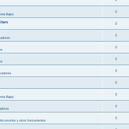
0
nta Bajos
itars
0
0
cadores
0
os
0
os
0
icadores
0
0
nta Bajos
0
adores
0
Accesorios y otros Instrumentos