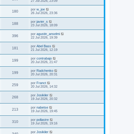
27 Jul 2026, 23:09
por
w_joe
180
26 Jul 2026, 23:36
por
javier_s
188
23 Jul 2026, 18:09
por
agustin_anselmi
396
22 Jul 2026, 19:39
por
Abel Bass
181
21 Jul 2026, 12:19
por
contrabajo
199
20 Jul 2026, 21:47
por
Radchenko
199
20 Jul 2026, 20:31
por
Franct
259
20 Jul 2026, 14:32
por
Josikiler
268
19 Jul 2026, 20:32
por
nabetse
213
19 Jul 2026, 19:45
por
pollastre
310
19 Jul 2026, 19:16
por
Josikiler
340