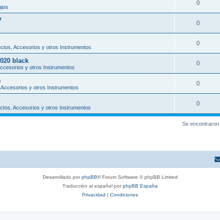
0
ajos
V
0
0
tos, Accesorios y otros Instrumentos
2020 black
0
ccesorios y otros Instrumentos
)
0
Accesorios y otros Instrumentos
0
tos, Accesorios y otros Instrumentos
Se encontraron
Desarrollado por
phpBB
® Forum Software © phpBB Limited
Traducción al español por
phpBB España
Privacidad
|
Condiciones