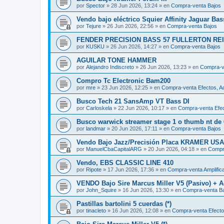
por
Spector
»
28 Jun 2026, 13:24
» en
Compra-venta Bajos
Vendo bajo eléctrico Squier Affinity Jaguar Ba
por
Tejure
»
26 Jun 2026, 22:56
» en
Compra-venta Bajos
FENDER PRECISION BASS 57 FULLERTON REI
por
KUSKU
»
26 Jun 2026, 14:27
» en
Compra-venta Bajos
AGUILAR TONE HAMMER
por
Alejandro Indiscreto
»
26 Jun 2026, 13:23
» en
Compra-ve
Compro Tc Electronic Bam200
por
mre
»
23 Jun 2026, 12:25
» en
Compra-venta Efectos, Ac
Busco Tech 21 SansAmp VT Bass DI
por
Carloskela
»
22 Jun 2026, 10:17
» en
Compra-venta Efec
Busco warwick streamer stage 1 o thumb nt de 
por
landmar
»
20 Jun 2026, 17:11
» en
Compra-venta Bajos
Vendo Bajo Jazz/Precisión Placa KRAMER USA 
por
ManuelCbaCapitalARG
»
20 Jun 2026, 04:18
» en
Compr
Vendo, EBS CLASSIC LINE 410
por
Ripote
»
17 Jun 2026, 17:36
» en
Compra-venta Amplific
VENDO Bajo Sire Marcus Miller V5 (Pasivo) + A
por
John_Squire
»
16 Jun 2026, 13:30
» en
Compra-venta B
Pastillas bartolini 5 cuerdas (*)
por
tinacleto
»
16 Jun 2026, 12:08
» en
Compra-venta Efectos