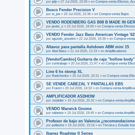
por
jafp
»
27 Jul 2026, 23:09
» en
Compra-venta Efectos, Acc
Busco Fender Precision V
por
w_joe
»
26 Jul 2026, 23:36
» en
Compra-venta Bajos
VENDO RODENBERG GAS B08 B MADE IN GE
por
javier_s
»
23 Jul 2026, 18:09
» en
Compra-venta Efectos,
VENDO Fender Jazz Bass American Vintage '62 
por
agustin_anselmi
»
22 Jul 2026, 19:39
» en
Compra-venta
Altavoz para pantalla Ashdown ABM mini 15
por
Abel Bass
»
21 Jul 2026, 12:19
» en
Amplificadores
[Vendo/Cambio] Guitarra de caja "hollow body
por
contrabajo
»
20 Jul 2026, 21:47
» en
Compra-venta Efect
Line 6 hx stomp XL
por
Radchenko
»
20 Jul 2026, 20:31
» en
Compra-venta Efec
SE VENDE CABEZAL Y PANTALLAS EBS
por
Franct
»
20 Jul 2026, 14:32
» en
Compra-venta Amplific
AMPLIFICADOR ASDHOW
por
Josikiler
»
19 Jul 2026, 20:32
» en
Compra-venta Amplifi
VENDO Warwick Gnome
por
nabetse
»
19 Jul 2026, 19:45
» en
Compra-venta Amplifi
Profesor de bajo en Valencia ¿recomendacione
por
pollastre
»
19 Jul 2026, 19:16
» en
Técnica y Estudio Ins
Ibanez Roadstar II Series