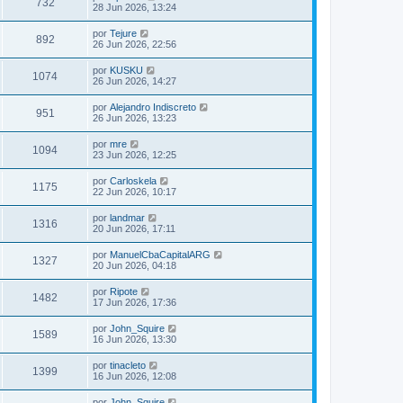
732
28 Jun 2026, 13:24
por
Tejure
892
26 Jun 2026, 22:56
por
KUSKU
1074
26 Jun 2026, 14:27
por
Alejandro Indiscreto
951
26 Jun 2026, 13:23
por
mre
1094
23 Jun 2026, 12:25
por
Carloskela
1175
22 Jun 2026, 10:17
por
landmar
1316
20 Jun 2026, 17:11
por
ManuelCbaCapitalARG
1327
20 Jun 2026, 04:18
por
Ripote
1482
17 Jun 2026, 17:36
por
John_Squire
1589
16 Jun 2026, 13:30
por
tinacleto
1399
16 Jun 2026, 12:08
por
John_Squire