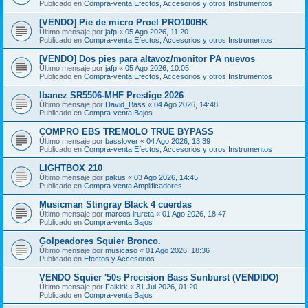
Publicado en
Compra-venta Efectos, Accesorios y otros Instrumentos
[VENDO] Pie de micro Proel PRO100BK
Último mensaje por
jafp
«
05 Ago 2026, 11:20
Publicado en
Compra-venta Efectos, Accesorios y otros Instrumentos
[VENDO] Dos pies para altavoz/monitor PA nuevos
Último mensaje por
jafp
«
05 Ago 2026, 10:05
Publicado en
Compra-venta Efectos, Accesorios y otros Instrumentos
Ibanez SR5506-MHF Prestige 2026
Último mensaje por
David_Bass
«
04 Ago 2026, 14:48
Publicado en
Compra-venta Bajos
COMPRO EBS TREMOLO TRUE BYPASS
Último mensaje por
basslover
«
04 Ago 2026, 13:39
Publicado en
Compra-venta Efectos, Accesorios y otros Instrumentos
LIGHTBOX 210
Último mensaje por
pakus
«
03 Ago 2026, 14:45
Publicado en
Compra-venta Amplificadores
Musicman Stingray Black 4 cuerdas
Último mensaje por
marcos irureta
«
01 Ago 2026, 18:47
Publicado en
Compra-venta Bajos
Golpeadores Squier Bronco.
Último mensaje por
musicaso
«
01 Ago 2026, 18:36
Publicado en
Efectos y Accesorios
VENDO Squier '50s Precision Bass Sunburst (VENDIDO)
Último mensaje por
Falkirk
«
31 Jul 2026, 01:20
Publicado en
Compra-venta Bajos