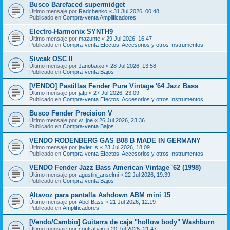
Busco Barefaced supermidget
Último mensaje por
Radchenko
«
31 Jul 2026, 00:48
Publicado en
Compra-venta Amplificadores
Electro-Harmonix SYNTH9
Último mensaje por
mazunte
«
29 Jul 2026, 16:47
Publicado en
Compra-venta Efectos, Accesorios y otros Instrumentos
Sivcak OSC II
Último mensaje por
Janobaixo
«
28 Jul 2026, 13:58
Publicado en
Compra-venta Bajos
[VENDO] Pastillas Fender Pure Vintage '64 Jazz Bass
Último mensaje por
jafp
«
27 Jul 2026, 23:09
Publicado en
Compra-venta Efectos, Accesorios y otros Instrumentos
Busco Fender Precision V
Último mensaje por
w_joe
«
26 Jul 2026, 23:36
Publicado en
Compra-venta Bajos
VENDO RODENBERG GAS B08 B MADE IN GERMANY
Último mensaje por
javier_s
«
23 Jul 2026, 18:09
Publicado en
Compra-venta Efectos, Accesorios y otros Instrumentos
VENDO Fender Jazz Bass American Vintage '62 (1998)
Último mensaje por
agustin_anselmi
«
22 Jul 2026, 19:39
Publicado en
Compra-venta Bajos
Altavoz para pantalla Ashdown ABM mini 15
Último mensaje por
Abel Bass
«
21 Jul 2026, 12:19
Publicado en
Amplificadores
[Vendo/Cambio] Guitarra de caja "hollow body" Washburn
Último mensaje por
contrabajo
«
20 Jul 2026, 21:47