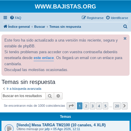
WWW.BAJISTAS.ORG
FAQ
Registrarse
Identificarse
B
Índice general
Buscar
Temas sin respuesta
u
Este foro ha sido actualizado a una versión más reciente, segura y
s
estable de phpBB.
c
Si tenéis problemas para acceder con vuestra contraseña deberéis
a
resetearla desde
este enlace
. Os llegará un email con un enlace para
r
cambiarla.
Disculpad las molestias ocasionadas.
Temas sin respuesta
Ir a búsqueda avanzada
Buscar
Búsqueda avanzada
Página
1
de
20
1
2
3
4
5
20
S
Se encontraron más de 1000 coincidencias
…
Temas
[Vendo] Mesa TARGA TM2100 (10 canales, 4 XLR)
Último mensaje por
jafp
«
05 Ago 2026, 12:11