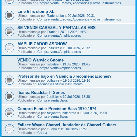
Publicado en
Compra-venta Efectos, Accesorios y otros Instrumentos
Line 6 hx stomp XL
Último mensaje por
Radchenko
«
20 Jul 2026, 20:31
Publicado en
Compra-venta Efectos, Accesorios y otros Instrumentos
SE VENDE CABEZAL Y PANTALLAS EBS
Último mensaje por
Franct
«
20 Jul 2026, 14:32
Publicado en
Compra-venta Amplificadores
AMPLIFICADOR ASDHOW
Último mensaje por
Josikiler
«
19 Jul 2026, 20:32
Publicado en
Compra-venta Amplificadores
VENDO Warwick Gnome
Último mensaje por
nabetse
«
19 Jul 2026, 19:45
Publicado en
Compra-venta Amplificadores
Profesor de bajo en Valencia ¿recomendaciones?
Último mensaje por
pollastre
«
19 Jul 2026, 19:16
Publicado en
Técnica y Estudio Instrumental
Ibanez Roadstar II Series
Último mensaje por
Josikiler
«
19 Jul 2026, 18:38
Publicado en
Compra-venta Bajos
Compro Fender Precision Bass 1970-1974
Último mensaje por
Alejandro Indiscreto
«
19 Jul 2026, 08:09
Publicado en
Compra-venta Bajos
Fallece Wayne Charvel, fundador de Charvel Guitars
Último mensaje por
Guayo
«
19 Jul 2026, 05:51
Publicado en
Charla