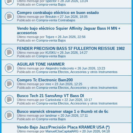
Último mensaje por
Spector
«
28 Jun 2026, 13:24
Publicado en
Compra-venta Bajos
Compro contrabajo eléctrico en buen estado
Último mensaje por
Breukin
«
27 Jun 2026, 18:05
Publicado en
Compra-venta Contrabajos
Vendo bajo eléctrico Squier Affinity Jaguar Bass H MN +
accesorios
Último mensaje por
Tejure
«
26 Jun 2026, 22:56
Publicado en
Compra-venta Bajos
FENDER PRECISION BASS 57 FULLERTON REISSUE 1982
Último mensaje por
KUSKU
«
26 Jun 2026, 14:27
Publicado en
Compra-venta Bajos
AGUILAR TONE HAMMER
Último mensaje por
Alejandro Indiscreto
«
26 Jun 2026, 13:23
Publicado en
Compra-venta Efectos, Accesorios y otros Instrumentos
Compro Tc Electronic Bam200
Último mensaje por
mre
«
23 Jun 2026, 12:25
Publicado en
Compra-venta Efectos, Accesorios y otros Instrumentos
Busco Tech 21 SansAmp VT Bass DI
Último mensaje por
Carloskela
«
22 Jun 2026, 10:17
Publicado en
Compra-venta Efectos, Accesorios y otros Instrumentos
Busco warwick streamer stage 1 o thumb nt de 6c
Último mensaje por
landmar
«
20 Jun 2026, 17:11
Publicado en
Compra-venta Bajos
Vendo Bajo Jazz/Precisión Placa KRAMER USA (*)
Último mensaje por
ManuelCbaCapitalARG
«
20 Jun 2026, 04:18