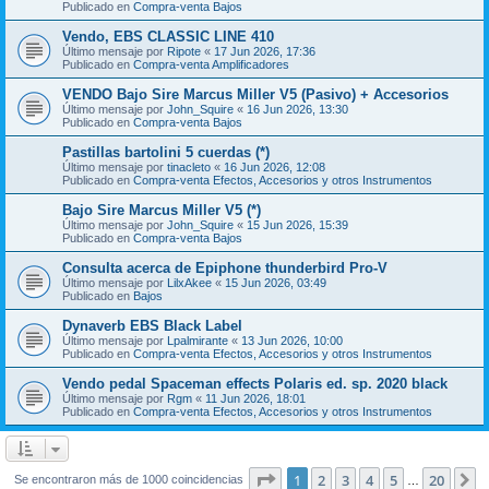
Publicado en
Compra-venta Bajos
Vendo, EBS CLASSIC LINE 410
Último mensaje por
Ripote
«
17 Jun 2026, 17:36
Publicado en
Compra-venta Amplificadores
VENDO Bajo Sire Marcus Miller V5 (Pasivo) + Accesorios
Último mensaje por
John_Squire
«
16 Jun 2026, 13:30
Publicado en
Compra-venta Bajos
Pastillas bartolini 5 cuerdas (*)
Último mensaje por
tinacleto
«
16 Jun 2026, 12:08
Publicado en
Compra-venta Efectos, Accesorios y otros Instrumentos
Bajo Sire Marcus Miller V5 (*)
Último mensaje por
John_Squire
«
15 Jun 2026, 15:39
Publicado en
Compra-venta Bajos
Consulta acerca de Epiphone thunderbird Pro-V
Último mensaje por
LilxAkee
«
15 Jun 2026, 03:49
Publicado en
Bajos
Dynaverb EBS Black Label
Último mensaje por
Lpalmirante
«
13 Jun 2026, 10:00
Publicado en
Compra-venta Efectos, Accesorios y otros Instrumentos
Vendo pedal Spaceman effects Polaris ed. sp. 2020 black
Último mensaje por
Rgm
«
11 Jun 2026, 18:01
Publicado en
Compra-venta Efectos, Accesorios y otros Instrumentos
Página
1
de
20
1
2
3
4
5
20
S
Se encontraron más de 1000 coincidencias
…