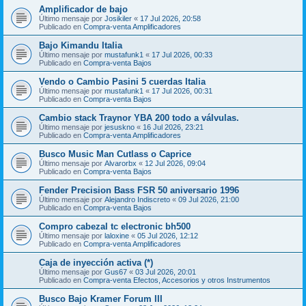
Amplificador de bajo
Último mensaje por
Josikiler
«
17 Jul 2026, 20:58
Publicado en
Compra-venta Amplificadores
Bajo Kimandu Italia
Último mensaje por
mustafunk1
«
17 Jul 2026, 00:33
Publicado en
Compra-venta Bajos
Vendo o Cambio Pasini 5 cuerdas Italia
Último mensaje por
mustafunk1
«
17 Jul 2026, 00:31
Publicado en
Compra-venta Bajos
Cambio stack Traynor YBA 200 todo a válvulas.
Último mensaje por
jesuskno
«
16 Jul 2026, 23:21
Publicado en
Compra-venta Amplificadores
Busco Music Man Cutlass o Caprice
Último mensaje por
Alvarorbx
«
12 Jul 2026, 09:04
Publicado en
Compra-venta Bajos
Fender Precision Bass FSR 50 aniversario 1996
Último mensaje por
Alejandro Indiscreto
«
09 Jul 2026, 21:00
Publicado en
Compra-venta Bajos
Compro cabezal tc electronic bh500
Último mensaje por
laloxine
«
05 Jul 2026, 12:12
Publicado en
Compra-venta Amplificadores
Caja de inyección activa (*)
Último mensaje por
Gus67
«
03 Jul 2026, 20:01
Publicado en
Compra-venta Efectos, Accesorios y otros Instrumentos
Busco Bajo Kramer Forum III