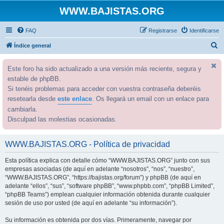
WWW.BAJISTAS.ORG
FAQ
Registrarse
Identificarse
B
Índice general
u
Este foro ha sido actualizado a una versión más reciente, segura y
s
estable de phpBB.
c
Si tenéis problemas para acceder con vuestra contraseña deberéis
a
resetearla desde
este enlace
. Os llegará un email con un enlace para
r
cambiarla.
Disculpad las molestias ocasionadas.
WWW.BAJISTAS.ORG - Política de privacidad
Esta política explica con detalle cómo “WWW.BAJISTAS.ORG” junto con sus
empresas asociadas (de aquí en adelante “nosotros”, “nos”, “nuestro”,
“WWW.BAJISTAS.ORG”, “https://bajistas.org/forum”) y phpBB (de aquí en
adelante “ellos”, “sus”, “software phpBB”, “www.phpbb.com”, “phpBB Limited”,
“phpBB Teams”) emplean cualquier información obtenida durante cualquier
sesión de uso por usted (de aquí en adelante “su información”).
Su información es obtenida por dos vías. Primeramente, navegar por