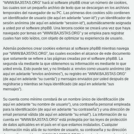
“WWW.BAJISTAS.ORG” hará al software phpBB crear un número de cookies,
las cuales son un pequeño archivo de texto que se descargan en los archivos
temporales del navegador de su PC. Las primeras dos cookies sólo contienen
un identificador de usuario (de aquí en adelante “user-id”) y un identificador de
sesión anónima (de aquí en adelante “session-id”), automáticamente asignada
a usted por el software phpBB. Una tercera cookie se creará una vez que haya
navegado por temas en “WWW.BAJISTAS.ORG” y se emplea para registrar
cuales han sido leídos, con objeto de optimizar su experiencia de usuario.
Además podemos crear cookies externas al software phpBB mientras navega
por “WWW.BAJISTAS.ORG”, las cuales exceden el alcance de este documento
que solamente se refiere a las páginas creadas por el software phpBB. La
segunda vía mediante la que obtenemos su información es mediante lo que
usted envía. Esto puede ser, y no limitado a: envíos como usuario anónimo (de
aquí en adelante “envíos anónimos”), su registro en “WWW.BAJISTAS.ORG”
(de aquí en adelante “su cuenta”) y mensajes enviados por usted después de
registrarse y mientras se haya identificado (de aquí en adelante “sus
mensajes”).
Su cuenta como mínimo constará de un nombre único de identificación (de
aquí en adelante “su nombre de usuario”), una contraseña personal empleada
para la identificación (de aquí en adelante “su contraseña”) y una dirección de
email personal válida (de aquí en adelante “su email”). La información de su
cuenta en “WWW.BAJISTAS.ORG” está protegida por las leyes de protección
de datos aplicables en el país en el que estamos instalados. Cualquier
información más allá de su nombre de usuario, su contraseña y su dirección