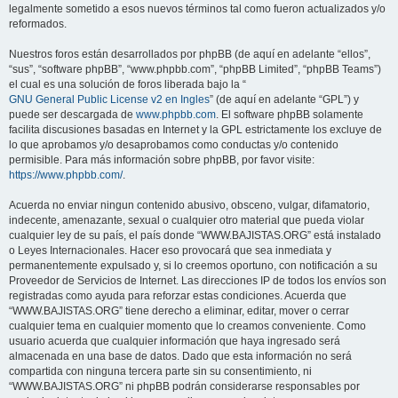
legalmente sometido a esos nuevos términos tal como fueron actualizados y/o
reformados.
Nuestros foros están desarrollados por phpBB (de aquí en adelante “ellos”,
“sus”, “software phpBB”, “www.phpbb.com”, “phpBB Limited”, “phpBB Teams”)
el cual es una solución de foros liberada bajo la “
GNU General Public License v2 en Ingles
” (de aquí en adelante “GPL”) y
puede ser descargada de
www.phpbb.com
. El software phpBB solamente
facilita discusiones basadas en Internet y la GPL estrictamente los excluye de
lo que aprobamos y/o desaprobamos como conductas y/o contenido
permisible. Para más información sobre phpBB, por favor visite:
https://www.phpbb.com/
.
Acuerda no enviar ningun contenido abusivo, obsceno, vulgar, difamatorio,
indecente, amenazante, sexual o cualquier otro material que pueda violar
cualquier ley de su país, el país donde “WWW.BAJISTAS.ORG” está instalado
o Leyes Internacionales. Hacer eso provocará que sea inmediata y
permanentemente expulsado y, si lo creemos oportuno, con notificación a su
Proveedor de Servicios de Internet. Las direcciones IP de todos los envíos son
registradas como ayuda para reforzar estas condiciones. Acuerda que
“WWW.BAJISTAS.ORG” tiene derecho a eliminar, editar, mover o cerrar
cualquier tema en cualquier momento que lo creamos conveniente. Como
usuario acuerda que cualquier información que haya ingresado será
almacenada en una base de datos. Dado que esta información no será
compartida con ninguna tercera parte sin su consentimiento, ni
“WWW.BAJISTAS.ORG” ni phpBB podrán considerarse responsables por