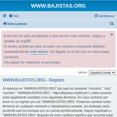
WWW.BAJISTAS.ORG
FAQ
Identificarse
B
Índice general
u
Este foro ha sido actualizado a una versión más reciente, segura y
s
estable de phpBB.
c
Si tenéis problemas para acceder con vuestra contraseña deberéis
a
resetearla desde
este enlace
. Os llegará un email con un enlace para
r
cambiarla.
Disculpad las molestias ocasionadas.
Idioma:
WWW.BAJISTAS.ORG - Registro
Al ingresar en “WWW.BAJISTAS.ORG” (de aquí en adelante “nosotros”, “nos”,
“nuestro”, “WWW.BAJISTAS.ORG”, “https://bajistas.org/forum”), usted acuerda
estar legalmente sometido a los siguientes términos. En caso contrario por
favor no se registre y/o use “WWW.BAJISTAS.ORG”. Podemos cambiar estos
términos en cualquier momento e intentaríamos avisarle, sin embargo sería
prudente que los revisase por su cuenta periódicamente. Seguir registrado a
“WWW.BAJISTAS.ORG” después de esos cambios significa que acuerda estar