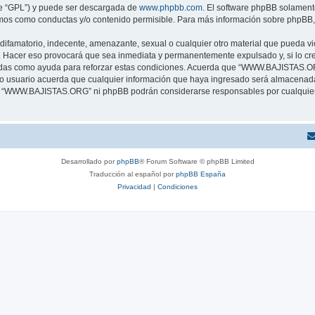
te “GPL”) y puede ser descargada de
www.phpbb.com
. El software phpBB solamente
os como conductas y/o contenido permisible. Para más información sobre phpBB, p
ifamatorio, indecente, amenazante, sexual o cualquier otro material que pueda vio
Hacer eso provocará que sea inmediata y permanentemente expulsado y, si lo cree
tradas como ayuda para reforzar estas condiciones. Acuerda que “WWW.BAJISTAS.ORG”
 usuario acuerda que cualquier información que haya ingresado será almacenada
 ni “WWW.BAJISTAS.ORG” ni phpBB podrán considerarse responsables por cualquier 
Desarrollado por
phpBB
® Forum Software © phpBB Limited
Traducción al español por
phpBB España
Privacidad
|
Condiciones