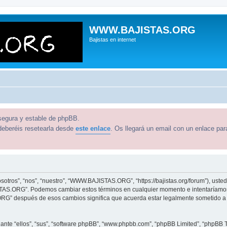
WWW.BAJISTAS.ORG
Bajistas en internet
 segura y estable de phpBB.
deberéis resetearla desde
este enlace
. Os llegará un email con un enlace par
ros”, “nos”, “nuestro”, “WWW.BAJISTAS.ORG”, “https://bajistas.org/forum”), usted
STAS.ORG”. Podemos cambiar estos términos en cualquier momento e intentaríamos 
G” después de esos cambios significa que acuerda estar legalmente sometido a e
nte “ellos”, “sus”, “software phpBB”, “www.phpbb.com”, “phpBB Limited”, “phpBB Te