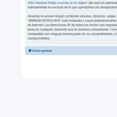
GNU General Public License v2 en Ingles
” (de aquí en adelan
estrictamente los excluye de lo que aprobamos y/o desaprobam
Acuerda no enviar ningun contenido abusivo, obsceno, vulgar, d
“WWW.BAJISTAS.ORG” está instalado o Leyes Internacionales. 
de Internet. Las direcciones IP de todos los envíos son regis
tema en cualquier momento que lo creamos conveniente. Como
compartida con ninguna tercera parte sin su consentimiento,
comprometidos.
Índice general