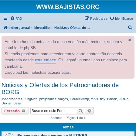
WWW.BAJISTAS.ORG
FAQ
Registrarse
Identificarse
B
Índice general
Mercadillo
Noticias y Ofertas de los Patrocinadores de BORG
u
Este foro ha sido actualizado a una versión más reciente, segura y
s
estable de phpBB.
c
Si tenéis problemas para acceder con vuestra contraseña deberéis
a
resetearla desde
este enlace
. Os llegará un email con un enlace para
r
cambiarla.
Disculpad las molestias ocasionadas.
Noticias y Ofertas de los Patrocinadores de
BORG
Moderadores:
KingMatt
,
yimijendriss
,
vaiges
,
HoraceWimp
,
fervili
,
fley
,
Bartok
,
OutRo
,
Dexter_Bass
Buscar
Búsqueda avanzada
Cerrado
5 temas • Página
1
de
1
Temas
Enlace para descuentos en MUZIKER