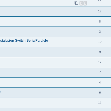
1
2
17
8
3
stalacion Switch Serie/Paralelo
10
9
12
7
4
o
6
13