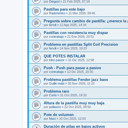
por
Diegool
»
21 Feb 2025, 07:19
Pastillas para este bajo
por
Radchenko
»
11 Mar 2026, 09:46
Pregunta sobre cambio de pastilla: ¿merece la
por
fervili
»
12 Ago 2025, 14:34
Pastillas con resistencia muy dispar
por
contrabajo
»
21 Ene 2026, 20:51
Problema en pastillas Split Coil Precision
por
fervili
»
14 Nov 2025, 19:23
QUE POTES INSTALAR
por
kike pastor
»
31 Dic 2025, 12:58
Push - Push para pasar a pasivo
por
contrabajo
»
12 Dic 2025, 20:35
Problema pastillas Fender jazz bass
por
Guille mabi
»
30 Nov 2025, 11:22
Problema raro
por
Cerio
»
31 Oct 2025, 19:33
Altura de la pastilla muy muy baja
por
pollastre
»
22 Oct 2025, 09:50
Pote de volumen
por
Maci
»
10 Oct 2025, 12:03
Duración de pilas en bajos activos