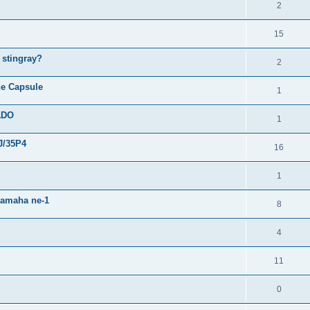
2
15
 stingray?
2
ne Capsule
1
ADO
1
J/35P4
16
1
 yamaha ne-1
8
4
11
0