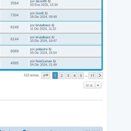
por
dicon85
3564
03 Ene 2025, 13:34
por
GonE
7304
28 Dic 2024, 09:49
por
brutalbass
6248
11 Dic 2024, 11:22
por
brutalbass
8144
10 Dic 2024, 18:47
por
pollastre
6089
05 Dic 2024, 15:54
por
NoeGuman
4995
04 Dic 2024, 21:49
Página
1
de
11
1
2
3
4
5
11
Siguiente
515 temas
…
Ir a