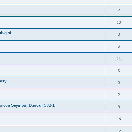
2
13
tivo si
3
5
21
3
erzy
0
2
ass con Seymour Duncan SJB-1
8
15
12