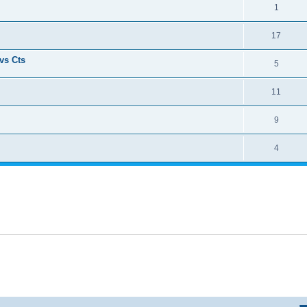
1
17
vs Cts
5
11
9
4