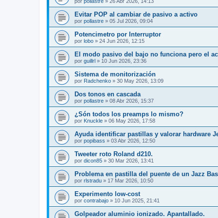
por
pollastre
»
26 Abr 2026, 14:13
Evitar POP al cambiar de pasivo a activo
por
pollastre
»
05 Jul 2026, 09:04
Potencimetro por Interruptor
por
lobo
»
24 Jun 2026, 12:15
El modo pasivo del bajo no funciona pero el ac
por
guillrl
»
10 Jun 2026, 23:36
Sistema de monitorización
por
Radchenko
»
30 May 2026, 13:09
Dos tonos en cascada
por
pollastre
»
08 Abr 2026, 15:37
¿Són todos los preamps lo mismo?
por
Knuckle
»
06 May 2026, 17:58
Ayuda identificar pastillas y valorar hardware J
por
popibass
»
03 Abr 2026, 12:50
Tweeter roto Roland d210.
por
dicon85
»
30 Mar 2026, 13:41
Problema en pastilla del puente de un Jazz B
por
rlstradu
»
17 Mar 2026, 10:50
Experimento low-cost
por
contrabajo
»
10 Jun 2025, 21:41
Golpeador aluminio ionizado. Apantallado.