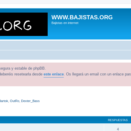
WWW.BAJISTAS.ORG
Bajistas en internet
 segura y estable de phpBB.
deberéis resetearla desde
este enlace
. Os llegará un email con un enlace par
Bartok
,
OutRo
,
Dexter_Bass
queda avanzada
RESPUESTAS
4