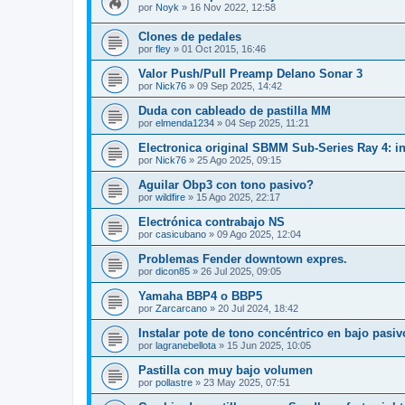
por
Noyk
»
16 Nov 2022, 12:58
Clones de pedales
por
fley
»
01 Oct 2015, 16:46
Valor Push/Pull Preamp Delano Sonar 3
por
Nick76
»
09 Sep 2025, 14:42
Duda con cableado de pastilla MM
por
elmenda1234
»
04 Sep 2025, 11:21
Electronica original SBMM Sub-Series Ray 4: in
por
Nick76
»
25 Ago 2025, 09:15
Aguilar Obp3 con tono pasivo?
por
wildfire
»
15 Ago 2025, 22:17
Electrónica contrabajo NS
por
casicubano
»
09 Ago 2025, 12:04
Problemas Fender downtown expres.
por
dicon85
»
26 Jul 2025, 09:05
Yamaha BBP4 o BBP5
por
Zarcarcano
»
20 Jul 2024, 18:42
Instalar pote de tono concéntrico en bajo pasiv
por
lagranebellota
»
15 Jun 2025, 10:05
Pastilla con muy bajo volumen
por
pollastre
»
23 May 2025, 07:51