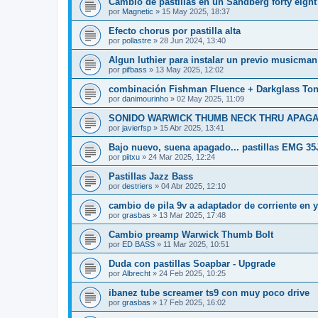
Cambio de pastillas en un Sandberg forty eight
por
Magnetic
»
15 May 2025, 18:37
Efecto chorus por pastilla alta
por
pollastre
»
28 Jun 2024, 13:40
Algun luthier para instalar un previo musicman
por
pifbass
»
13 May 2025, 12:02
combinación Fishman Fluence + Darkglass To
por
danimourinho
»
02 May 2025, 11:09
SONIDO WARWICK THUMB NECK THRU APAG
por
javierfsp
»
15 Abr 2025, 13:41
Bajo nuevo, suena apagado... pastillas EMG 35
por
piitxu
»
24 Mar 2025, 12:24
Pastillas Jazz Bass
por
destriers
»
04 Abr 2025, 12:10
cambio de pila 9v a adaptador de corriente en
por
grasbas
»
13 Mar 2025, 17:48
Cambio preamp Warwick Thumb Bolt
por
ED BASS
»
11 Mar 2025, 10:51
Duda con pastillas Soapbar - Upgrade
por
Albrecht
»
24 Feb 2025, 10:25
ibanez tube screamer ts9 con muy poco drive
por
grasbas
»
17 Feb 2025, 16:02