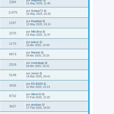
por
Magnetic
2284
21 May 2025, 11:45
por
Quique71
11475
16 May 2025, 02:33
por
KingMatt
2197
13 May 2025, 15:10
por
Miki.Brut
2275
02 May 2025, 11:37
por
pakus
2175
15 Abr 2025, 13:49
por
Mariete
6673
09 Abr 2025, 23:25
por
contrabajo
2519
04 Abr 2025, 15:01
por
Jesús
5149
14 Mar 2025, 20:41
por
ED BASS
3416
11 Mar 2025, 12:14
por
Albrecht
8732
27 Feb 2025, 11:25
por
grasbas
3627
17 Feb 2025, 16:02