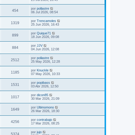
por
pollastre
454
06 Jul 2026, 08:54
por
Trencamoles
1319
25 Jun 2026, 16:43
por
Quique71
899
18 Jun 2026, 09:08
por
JJV
884
04 Jun 2026, 12:08
por
pollastre
2512
25 May 2026, 12:28
por
Knuckle
1185
07 May 2026, 10:33
por
popibass
1531
03 Abr 2026, 12:50
por
dicon85
1017
30 Mar 2026, 21:09
por
Ultimomono
1649
26 Mar 2026, 18:30
por
contrabajo
4256
17 Mar 2026, 08:25
por
jujo
5374