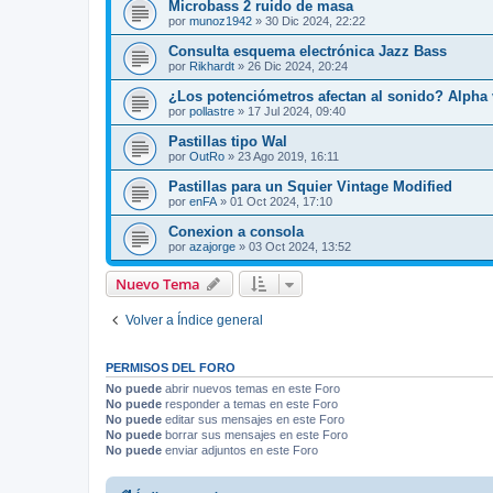
Microbass 2 ruido de masa
por
munoz1942
»
30 Dic 2024, 22:22
Consulta esquema electrónica Jazz Bass
por
Rikhardt
»
26 Dic 2024, 20:24
¿Los potenciómetros afectan al sonido? Alpha 
por
pollastre
»
17 Jul 2024, 09:40
Pastillas tipo Wal
por
OutRo
»
23 Ago 2019, 16:11
Pastillas para un Squier Vintage Modified
por
enFA
»
01 Oct 2024, 17:10
Conexion a consola
por
azajorge
»
03 Oct 2024, 13:52
Nuevo Tema
Volver a Índice general
PERMISOS DEL FORO
No puede
abrir nuevos temas en este Foro
No puede
responder a temas en este Foro
No puede
editar sus mensajes en este Foro
No puede
borrar sus mensajes en este Foro
No puede
enviar adjuntos en este Foro