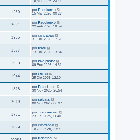
16 Mar 2026, 23:41
por
Radchenko
1250
15 Mar 2026, 00:27
por
Radchenko
2651
22 Feb 2026, 19:59
por
contrabajo
2955
31 Ene 2026, 17:51
por
fervili
2377
13 Ene 2026, 13:34
por
kike pastor
1918
09 Ene 2026, 14:31
por
OutRo
1944
25 Dic 2025, 12:10
por
Franciscus
1868
30 Nov 2025, 20:54
por
salbass
2669
08 Nov 2025, 00:37
por
Trencamoles
2781
23 Oct 2025, 11:40
por
contrabajo
2879
18 Oct 2025, 20:00
por
Kelembor
20254