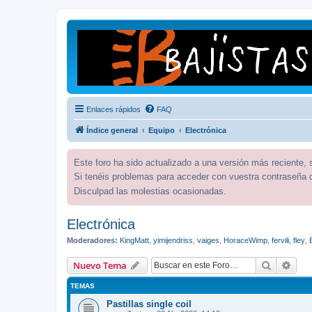
Enlaces rápidos
FAQ
Índice general
Equipo
Electrónica
Este foro ha sido actualizado a una versión más reciente,
Si tenéis problemas para acceder con vuestra contraseña 
Disculpad las molestias ocasionadas.
Electrónica
Moderadores:
KingMatt
,
yimijendriss
,
vaiges
,
HoraceWimp
,
fervili
,
fley
,
Buscar
Bús
Nuevo Tema
TEMAS
Pastillas single coil