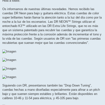
Hola a todos:
s
a
j
Os informamos de nuestras últimas novedades. Hemos recibido las
e
cuerdas DR Neon para bajo y guitarra eléctrica. Estas cuerdas de color
super brillantes harán llamar la atención tanto a la luz del día como por la
noche a la luz de los escenarios. Las DR NEON™ Strings utilizan el
entorchado K3™ utilizado en las DR Extra Life Strings, que no es más
que un sistema patentado para recubrir las cuerdas y que garantiza la
máxima protección frente a la corrosión además de incrementar el tono y
la vida de las cuerdas. Según usuarios de DR son "las primeras cuerdas
recubiertas que suenan mejor que las cuerdas convencionales".
Siguiendo con DR, presentamos también las "Drop Down Tuning",
cuerdas hechas a mano diseñadas especialmente para afinar a un pitch
bajo y que suenen siempre estables y brillantes. Están disponibles en
calibres 10-46 y 11-54 para eléctrica, y 45-105 para bajo.