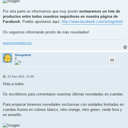
Por otra parte os informamos que muy pronto
sortearemos un lote de
productos entre todos nuestros seguidores en nuestra página de
Facebook
. Podéis apuntaros aquí:
http://www.facebook.com/stringsfield
Os seguimos informando pronto de más novedades!
www.stringsfield.com
Stringsfield
B
M
23 Sep 2011, 11:39
e
n
Hola a todos:
s
a
j
Os escribimos para comentaros nuestras últimas novedades en cuerdas.
e
Para empezar tenemos novedades exclusivas con unidades limitadas en
cuerdas Aurora en colores blanco, nitro orange, nitro green, verde lima y
en amarillo: