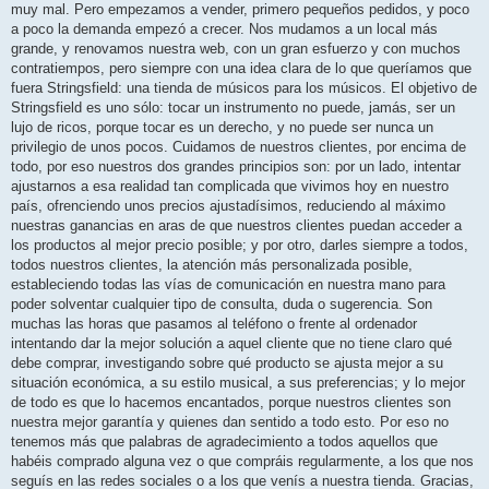
muy mal. Pero empezamos a vender, primero pequeños pedidos, y poco
a poco la demanda empezó a crecer. Nos mudamos a un local más
grande, y renovamos nuestra web, con un gran esfuerzo y con muchos
contratiempos, pero siempre con una idea clara de lo que queríamos que
fuera Stringsfield: una tienda de músicos para los músicos. El objetivo de
Stringsfield es uno sólo: tocar un instrumento no puede, jamás, ser un
lujo de ricos, porque tocar es un derecho, y no puede ser nunca un
privilegio de unos pocos. Cuidamos de nuestros clientes, por encima de
todo, por eso nuestros dos grandes principios son: por un lado, intentar
ajustarnos a esa realidad tan complicada que vivimos hoy en nuestro
país, ofrenciendo unos precios ajustadísimos, reduciendo al máximo
nuestras ganancias en aras de que nuestros clientes puedan acceder a
los productos al mejor precio posible; y por otro, darles siempre a todos,
todos nuestros clientes, la atención más personalizada posible,
estableciendo todas las vías de comunicación en nuestra mano para
poder solventar cualquier tipo de consulta, duda o sugerencia. Son
muchas las horas que pasamos al teléfono o frente al ordenador
intentando dar la mejor solución a aquel cliente que no tiene claro qué
debe comprar, investigando sobre qué producto se ajusta mejor a su
situación económica, a su estilo musical, a sus preferencias; y lo mejor
de todo es que lo hacemos encantados, porque nuestros clientes son
nuestra mejor garantía y quienes dan sentido a todo esto. Por eso no
tenemos más que palabras de agradecimiento a todos aquellos que
habéis comprado alguna vez o que compráis regularmente, a los que nos
seguís en las redes sociales o a los que venís a nuestra tienda. Gracias,