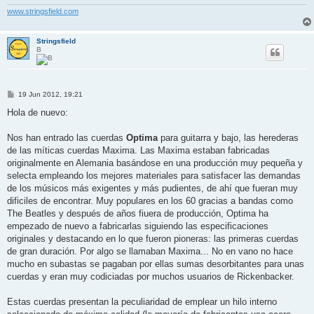
www.stringsfield.com
Stringsfield
B
M
19 Jun 2012, 19:21
e
n
Hola de nuevo:
s
a
j
Nos han entrado las cuerdas
Optima
para guitarra y bajo, las herederas
e
de las míticas cuerdas Maxima. Las Maxima estaban fabricadas
originalmente en Alemania basándose en una producción muy pequeña y
selecta empleando los mejores materiales para satisfacer las demandas
de los músicos más exigentes y más pudientes, de ahí que fueran muy
dificiles de encontrar. Muy populares en los 60 gracias a bandas como
The Beatles y después de años fiuera de producción, Optima ha
empezado de nuevo a fabricarlas siguiendo las especificaciones
originales y destacando en lo que fueron pioneras: las primeras cuerdas
de gran duración. Por algo se llamaban Maxima... No en vano no hace
mucho en subastas se pagaban por ellas sumas desorbitantes para unas
cuerdas y eran muy codiciadas por muchos usuarios de Rickenbacker.
Estas cuerdas presentan la peculiaridad de emplear un hilo interno