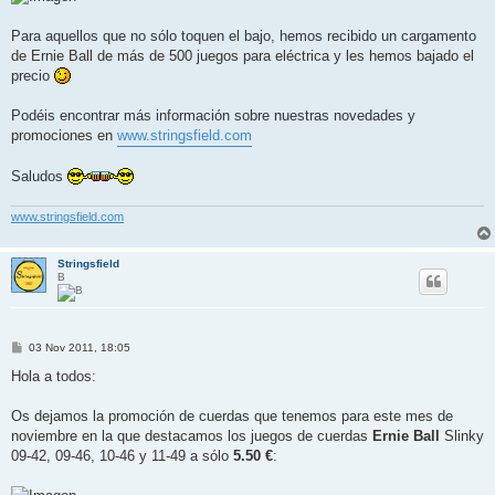
Para aquellos que no sólo toquen el bajo, hemos recibido un cargamento
de Ernie Ball de más de 500 juegos para eléctrica y les hemos bajado el
precio
Podéis encontrar más información sobre nuestras novedades y
promociones en
www.stringsfield.com
Saludos
www.stringsfield.com
Stringsfield
B
M
03 Nov 2011, 18:05
e
n
Hola a todos:
s
a
j
Os dejamos la promoción de cuerdas que tenemos para este mes de
e
noviembre en la que destacamos los juegos de cuerdas
Ernie Ball
Slinky
09-42, 09-46, 10-46 y 11-49 a sólo
5.50 €
: