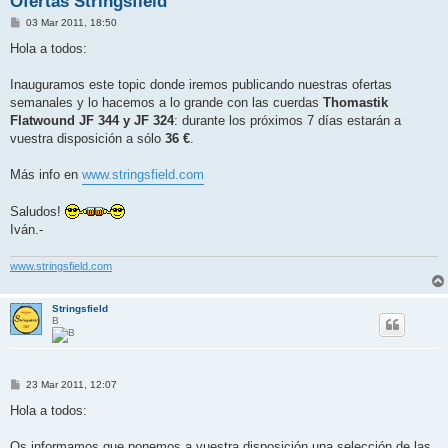
Ofertas Stringsfield
M
03 Mar 2011, 18:50
e
n
Hola a todos:
s
a
j
Inauguramos este topic donde iremos publicando nuestras ofertas
e
semanales y lo hacemos a lo grande con las cuerdas
Thomastik
Flatwound JF 344 y JF 324
: durante los próximos 7 días estarán a
vuestra disposición a sólo
36 €
.
Más info en
www.stringsfield.com
Saludos!
Iván.-
www.stringsfield.com
Stringsfield
B
M
23 Mar 2011, 12:07
e
n
Hola a todos:
s
a
j
Os informamos que ponemos a vuestra disposición una selección de las