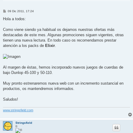
M
09 Dic 2011, 17:24
e
n
Hola a todos:
s
a
j
Como viene siendo ya habitual os dejamos nuestras ofertas más
e
destacadas de este mes. Algunas promociones siguen vigentes, otras
tienen una nueva lectura. En todo caso os recomendamos prestar
atención a los packs de
Elixir
.
Al margen de éstas, hemos incorporado nuevos juegos de cuerdas de
bajo Dunlop 45-100 y 50-110.
Muy pronto estrenaremos nueva web con un incremento sustancial en
productos, os mantendremos informados.
Saludos!
www.stringsfield.com
Stringsfield
B