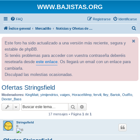
WWW.BAJISTAS.ORG
FAQ
Registrarse
Identificarse
B
Índice general
Mercadillo
Noticias y Ofertas de los Patrocinadores de BORG
u
Este foro ha sido actualizado a una versión más reciente, segura y
s
estable de phpBB.
c
Si tenéis problemas para acceder con vuestra contraseña deberéis
a
resetearla desde
este enlace
. Os llegará un email con un enlace para
r
cambiarla.
Disculpad las molestias ocasionadas.
Ofertas Stringsfield
Moderadores:
KingMatt
,
yimijendriss
,
vaiges
,
HoraceWimp
,
fervili
,
fley
,
Bartok
,
OutRo
,
Dexter_Bass
Buscar
Búsqueda avanzada
17 mensajes • Página
1
de
1
Stringsfield
B