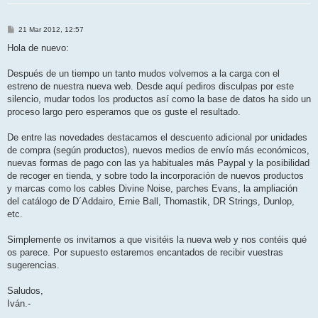
M
21 Mar 2012, 12:57
e
n
Hola de nuevo:
s
a
j
Después de un tiempo un tanto mudos volvemos a la carga con el
e
estreno de nuestra nueva web. Desde aquí pediros disculpas por este
silencio, mudar todos los productos así como la base de datos ha sido un
proceso largo pero esperamos que os guste el resultado.
De entre las novedades destacamos el descuento adicional por unidades
de compra (según productos), nuevos medios de envío más económicos,
nuevas formas de pago con las ya habituales más Paypal y la posibilidad
de recoger en tienda, y sobre todo la incorporación de nuevos productos
y marcas como los cables Divine Noise, parches Evans, la ampliación
del catálogo de D´Addairo, Ernie Ball, Thomastik, DR Strings, Dunlop,
etc.
Simplemente os invitamos a que visitéis la nueva web y nos contéis qué
os parece. Por supuesto estaremos encantados de recibir vuestras
sugerencias.
Saludos,
Iván.-