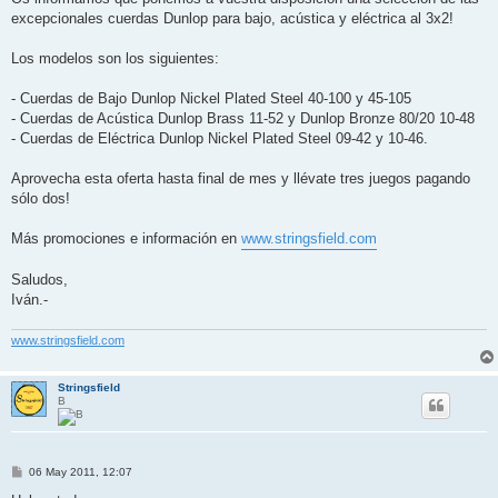
e
excepcionales cuerdas Dunlop para bajo, acústica y eléctrica al 3x2!
Los modelos son los siguientes:
- Cuerdas de Bajo Dunlop Nickel Plated Steel 40-100 y 45-105
- Cuerdas de Acústica Dunlop Brass 11-52 y Dunlop Bronze 80/20 10-48
- Cuerdas de Eléctrica Dunlop Nickel Plated Steel 09-42 y 10-46.
Aprovecha esta oferta hasta final de mes y llévate tres juegos pagando
sólo dos!
Más promociones e información en
www.stringsfield.com
Saludos,
Iván.-
www.stringsfield.com
Stringsfield
B
M
06 May 2011, 12:07
e
n