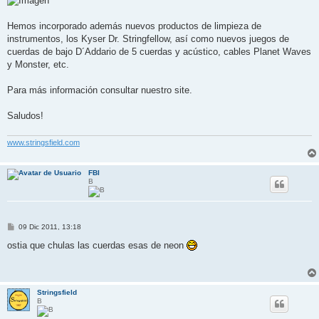
Hemos incorporado además nuevos productos de limpieza de
instrumentos, los Kyser Dr. Stringfellow, así como nuevos juegos de
cuerdas de bajo D´Addario de 5 cuerdas y acústico, cables Planet Waves
y Monster, etc.
Para más información consultar nuestro site.
Saludos!
www.stringsfield.com
FBI
B
M
09 Dic 2011, 13:18
e
n
ostia que chulas las cuerdas esas de neon
s
a
j
e
Stringsfield
B