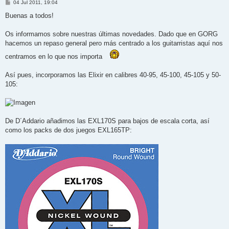
M
04 Jul 2011, 19:04
e
n
Buenas a todos!
s
a
j
Os informamos sobre nuestras últimas novedades. Dado que en GORG
e
hacemos un repaso general pero más centrado a los guitarristas aquí nos
centramos en lo que nos importa
Así pues, incorporamos las Elixir en calibres 40-95, 45-100, 45-105 y 50-
105:
De D´Addario añadimos las EXL170S para bajos de escala corta, así
como los packs de dos juegos EXL165TP: