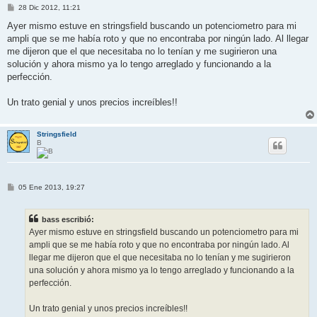
M
28 Dic 2012, 11:21
e
n
Ayer mismo estuve en stringsfield buscando un potenciometro para mi
s
ampli que se me había roto y que no encontraba por ningún lado. Al llegar
a
j
me dijeron que el que necesitaba no lo tenían y me sugirieron una
e
solución y ahora mismo ya lo tengo arreglado y funcionando a la
perfección.
Un trato genial y unos precios increíbles!!
Stringsfield
B
M
05 Ene 2013, 19:27
e
n
s
bass escribió:
a
j
Ayer mismo estuve en stringsfield buscando un potenciometro para mi
e
ampli que se me había roto y que no encontraba por ningún lado. Al
llegar me dijeron que el que necesitaba no lo tenían y me sugirieron
una solución y ahora mismo ya lo tengo arreglado y funcionando a la
perfección.
Un trato genial y unos precios increíbles!!