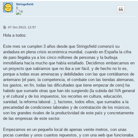
Stringsfield
B
M
07 Oct 2013, 12:57
e
n
Hola a todos:
s
a
j
Este mes se cumplen 3 años desde que Stringsfield comenzó su
e
andadura en plena crisis económica mundial, cuando en España la cifra
de paro llegaba ya a los cinco millones de personas y la burbuja
inmobiliaria hacía mucho que había estallado. Decidimos embarcarnos en
un proyecto que sabíamos que no iba a ser fácil, y de hecho no lo es,
porque a todas esas amenazas y debilidades con las que contábamos de
antemano (el paro, la competencia, el combate con las tiendas alemanas,
los gastos, en fin, todas las dificultades que tiene empezar de cero) ha
habido que sumarle otras que han ido surgiendo (la subida del IVA general
y el cultural y de los impuestos, los recortes en cultura, educación,
sanidad, la reforma laboral…), factores, todos ellos, que sumados a la
precariedad de condiciones laborales y de contratación de los músicos,
son los grandes rivales de la productividad de este país y concretamente
de las empresas de este sector.
Empezamos en un pequeño local de apenas veinte metros, con unas
pocas cuerdas y unos cuantos repuestos, y con una web que funcionaba