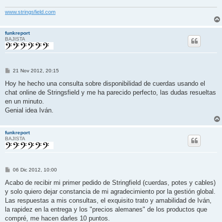
www.stringsfield.com
funkreport
BAJISTA
M
21 Nov 2012, 20:15
e
n
Hoy he hecho una consulta sobre disponibilidad de cuerdas usando el
s
chat online de Stringsfield y me ha parecido perfecto, las dudas resueltas
a
j
en un minuto.
e
Genial idea Iván.
funkreport
BAJISTA
M
06 Dic 2012, 10:00
e
n
Acabo de recibir mi primer pedido de Stringfield (cuerdas, potes y cables)
s
y solo quiero dejar constancia de mi agradecimiento por la gestión global.
a
j
Las respuestas a mis consultas, el exquisito trato y amabilidad de Iván,
e
la rapidez en la entrega y los "precios alemanes" de los productos que
compré, me hacen darles 10 puntos.