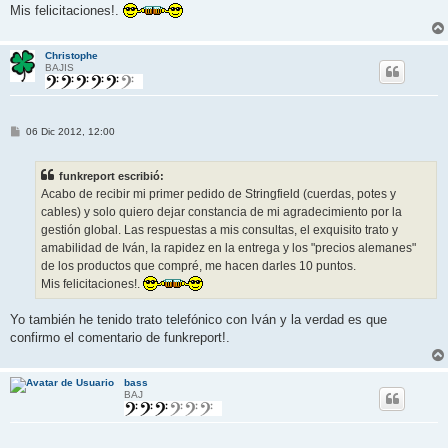
Mis felicitaciones!.
Christophe
BAJIS
M
06 Dic 2012, 12:00
e
n
s
funkreport escribió:
a
j
Acabo de recibir mi primer pedido de Stringfield (cuerdas, potes y
e
cables) y solo quiero dejar constancia de mi agradecimiento por la
gestión global. Las respuestas a mis consultas, el exquisito trato y
amabilidad de Iván, la rapidez en la entrega y los "precios alemanes"
de los productos que compré, me hacen darles 10 puntos.
Mis felicitaciones!.
Yo también he tenido trato telefónico con Iván y la verdad es que
confirmo el comentario de funkreport!.
bass
BAJ