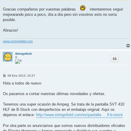
Gracias compañeros por vuestras palabras
intentaremos seguir
mejorarando poco a poco, día a día pero sin vosotros esto no sería
posible.
Abrazos!
www.stringsfield.com
Stringsfield
B
M
08 Ene 2013, 10:27
e
n
Hola a todos de nuevo:
s
a
j
Os pasamos a contar nuestras últimas novedades y ofertas.
e
Tenemos una super ocasión de Ampeg. Se trata de la pantalla SVT 410
HLF de B-Stock con desperfectos en el embalaje original. Aquí os
dejamos el enlace:
http://www.stringsfield.com/es/pantalla ... lf-b-stock
Por otra parte os anunciamos que somos nuevos distribuidores oficiales
de Electro Harmonix y hemos empezado a distribuir sus cuerdas y