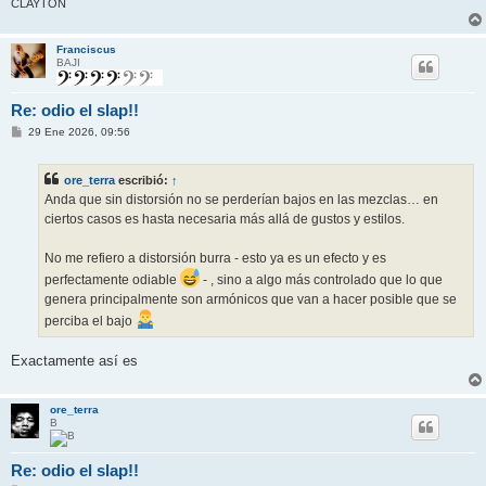
CLAYTON
Franciscus
BAJI
Re: odio el slap!!
M
29 Ene 2026, 09:56
e
n
s
ore_terra
escribió:
↑
a
j
Anda que sin distorsión no se perderían bajos en las mezclas… en
e
ciertos casos es hasta necesaria más allá de gustos y estilos.
No me refiero a distorsión burra - esto ya es un efecto y es
perfectamente odiable
- , sino a algo más controlado que lo que
genera principalmente son armónicos que van a hacer posible que se
perciba el bajo
Exactamente así es
ore_terra
B
Re: odio el slap!!