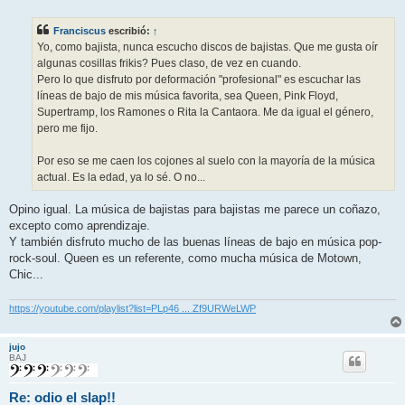
n
s
Franciscus
escribió:
↑
a
j
Yo, como bajista, nunca escucho discos de bajistas. Que me gusta oír
e
algunas cosillas frikis? Pues claso, de vez en cuando.
Pero lo que disfruto por deformación "profesional" es escuchar las
líneas de bajo de mis música favorita, sea Queen, Pink Floyd,
Supertramp, los Ramones o Rita la Cantaora. Me da igual el género,
pero me fijo.
Por eso se me caen los cojones al suelo con la mayoría de la música
actual. Es la edad, ya lo sé. O no...
Opino igual. La música de bajistas para bajistas me parece un coñazo,
excepto como aprendizaje.
Y también disfruto mucho de las buenas líneas de bajo en música pop-
rock-soul. Queen es un referente, como mucha música de Motown,
Chic...
https://youtube.com/playlist?list=PLp46 ... Zf9URWeLWP
jujo
BAJ
Re: odio el slap!!