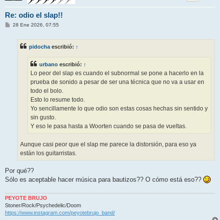
Re: odio el slap!!
M
28 Ene 2026, 07:55
e
n
s
pidocha
escribió:
↑
a
j
e
urbano
escribió:
↑
Lo peor del slap es cuando el subnormal se pone a hacerlo en la
prueba de sonido a pesar de ser una técnica que no va a usar en
todo el bolo.
Esto lo resume todo.
Yo sencillamente lo que odio son estas cosas hechas sin sentido y
sin gusto.
Y eso le pasa hasta a Woorten cuando se pasa de vueltas.
Aunque casi peor que el slap me parece la distorsión, para eso ya
están los guitarristas.
Por qué??
Sólo es aceptable hacer música para bautizos?? O cómo está eso??
PEYOTE BRUJO
Stoner/Rock/Psychedelic/Doom
https://www.instagram.com/peyotebrujo_band/