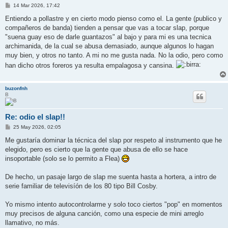
M
14 Mar 2026, 17:42
e
n
Entiendo a pollastre y en cierto modo pienso como el. La gente (publico y
s
compañeros de banda) tienden a pensar que vas a tocar slap, porque
a
j
"suena guay eso de darle guantazos" al bajo y para mi es una tecnica
e
archimanida, de la cual se abusa demasiado, aunque algunos lo hagan
muy bien, y otros no tanto. A mi no me gusta nada. No la odio, pero como
han dicho otros foreros ya resulta empalagosa y cansina.
buzonfnh
B
Re: odio el slap!!
M
25 May 2026, 02:05
e
n
Me gustaría dominar la técnica del slap por respeto al instrumento que he
s
elegido, pero es cierto que la gente que abusa de ello se hace
a
j
insoportable (solo se lo permito a Flea)
e
De hecho, un pasaje largo de slap me suenta hasta a hortera, a intro de
serie familiar de televisíón de los 80 tipo Bill Cosby.
Yo mismo intento autocontrolarme y solo toco ciertos "pop" en momentos
muy precisos de alguna canción, como una especie de mini arreglo
llamativo, no más.