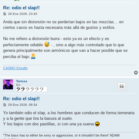
Re: odio el slap!!
M
28 Ene 2026, 23:45
e
n
Anda que sin distorsión no se perderían bajos en las mezclas… en
s
ciertos casos es hasta necesaria más allá de gustos y estilos.
a
j
e
No me refiero a distorsión burra - esto ya es un efecto y es
perfectamente odiable
- , sino a algo más controlado que lo que
genera principalmente son armónicos que van a hacer posible que se
perciba el bajo
CASMO Estudio
Torices
BA
Re: odio el slap!!
M
29 Ene 2026, 08:34
e
n
Yo también odio el slap, a los hombres que conducen de forma temeraria
s
y a la gente que tira la basura al suelo.
a
j
Y los bajos con dos pastillas, si con una ya suena
e
"The bass has to either be sexy or aggressive, or it shouldn’t be there" ADAM