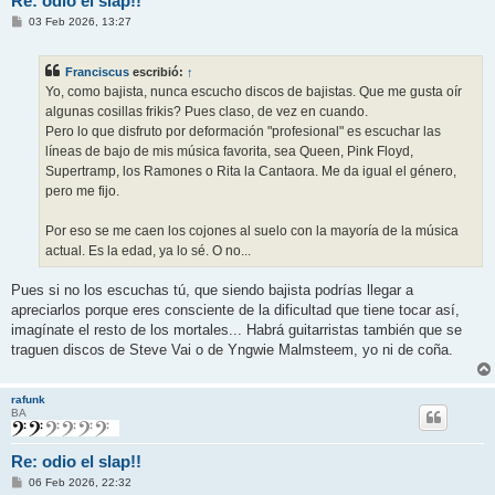
Re: odio el slap!!
M
03 Feb 2026, 13:27
e
n
s
Franciscus
escribió:
↑
a
j
Yo, como bajista, nunca escucho discos de bajistas. Que me gusta oír
e
algunas cosillas frikis? Pues claso, de vez en cuando.
Pero lo que disfruto por deformación "profesional" es escuchar las
líneas de bajo de mis música favorita, sea Queen, Pink Floyd,
Supertramp, los Ramones o Rita la Cantaora. Me da igual el género,
pero me fijo.
Por eso se me caen los cojones al suelo con la mayoría de la música
actual. Es la edad, ya lo sé. O no...
Pues si no los escuchas tú, que siendo bajista podrías llegar a
apreciarlos porque eres consciente de la dificultad que tiene tocar así,
imagínate el resto de los mortales... Habrá guitarristas también que se
traguen discos de Steve Vai o de Yngwie Malmsteem, yo ni de coña.
rafunk
BA
Re: odio el slap!!
M
06 Feb 2026, 22:32
e