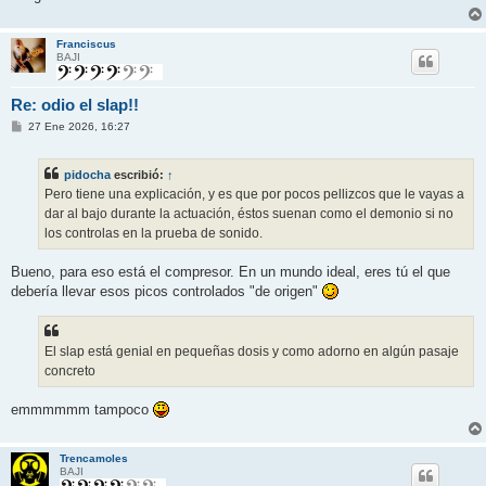
Franciscus
BAJI
Re: odio el slap!!
M
27 Ene 2026, 16:27
e
n
s
pidocha
escribió:
↑
a
j
Pero tiene una explicación, y es que por pocos pellizcos que le vayas a
e
dar al bajo durante la actuación, éstos suenan como el demonio si no
los controlas en la prueba de sonido.
Bueno, para eso está el compresor. En un mundo ideal, eres tú el que
debería llevar esos picos controlados "de origen"
El slap está genial en pequeñas dosis y como adorno en algún pasaje
concreto
emmmmmm tampoco
Trencamoles
BAJI