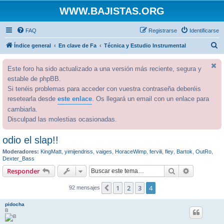
WWW.BAJISTAS.ORG
FAQ
Registrarse
Identificarse
B
Índice general
En clave de Fa
Técnica y Estudio Instrumental
u
Este foro ha sido actualizado a una versión más reciente, segura y
s
estable de phpBB.
c
Si tenéis problemas para acceder con vuestra contraseña deberéis
a
resetearla desde
este enlace
. Os llegará un email con un enlace para
r
cambiarla.
Disculpad las molestias ocasionadas.
odio el slap!!
Moderadores:
KingMatt
,
yimijendriss
,
vaiges
,
HoraceWimp
,
fervili
,
fley
,
Bartok
,
OutRo
,
Dexter_Bass
Buscar
Búsqueda 
Responder
1
2
3
4
Anterior
92 mensajes
pidocha
B