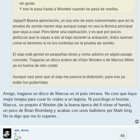
sin gusto.
Y eso le pasa hasta a Woorten cuando se pasa de vueltas.
Jajaja!!! Buena apreciación, yo soy uno de esos subnormales que en la
prueba de sonido hacen slap aunque luego no sea la técnica principal
que vaya a usar. Pero tiene una explicación, y es que por pocos
pellizcos que le vayas a dar al bajo durante la actuación, éstos suenan
como el demonio si no los controlas en la prueba de sonido.
El slap está genial en pequeñas dosis y como adorno en algún pasaje
concreto. Tragarse un disco entero de Víctor Wooten o de Marcus Miller
ya es harina de otro costal.
Aunque casi peor que el slap me parece la distorsión, para eso ya
están los guitarristas.
Amigo, tragarse un disco de Marcus es el puto nirvana. No creo que haya
mejor terapia para curar lis males a un bajista. Ni psicólogo ni hostias :
Marcus, un poquito d Wooten (de la buena época del A show of hands),
un poco de Brian Bromberg y acabas con unos bailoteos por Mark king.
No te digo que me lo superes…
ore_terra
B