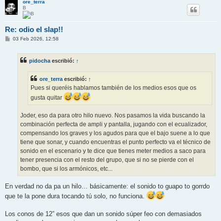
ore_terra
B
Re: odio el slap!!
M
03 Feb 2026, 12:58
e
n
s
pidocha
escribió:
↑
a
j
e
ore_terra
escribió:
↑
Pues si queréis hablamos también de los medios esos que os
gusta quitar
Joder, eso da para otro hilo nuevo. Nos pasamos la vida buscando la
combinación perfecta de ampli y pantalla, jugando con el ecualizador,
compensando los graves y los agudos para que el bajo suene a lo que
tiene que sonar, y cuando encuentras el punto perfecto va el técnico de
sonido en el escenario y te dice que tienes meter medios a saco para
tener presencia con el resto del grupo, que si no se pierde con el
bombo, que si los armónicos, etc...
En verdad no da pa un hilo… básicamente: el sonido to guapo to gorrdo
que te la pone dura tocando tú solo, no funciona.
Los conos de 12” esos que dan un sonido súper feo con demasiados