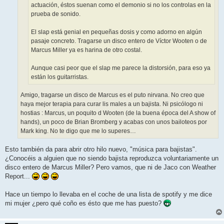
actuación, éstos suenan como el demonio si no los controlas en la
prueba de sonido.
El slap está genial en pequeñas dosis y como adorno en algún
pasaje concreto. Tragarse un disco entero de Víctor Wooten o de
Marcus Miller ya es harina de otro costal.
Aunque casi peor que el slap me parece la distorsión, para eso ya
están los guitarristas.
Amigo, tragarse un disco de Marcus es el puto nirvana. No creo que
haya mejor terapia para curar lis males a un bajista. Ni psicólogo ni
hostias : Marcus, un poquito d Wooten (de la buena época del A show of
hands), un poco de Brian Bromberg y acabas con unos bailoteos por
Mark king. No te digo que me lo superes…
Esto también da para abrir otro hilo nuevo, "música para bajistas".
¿Conocéis a alguien que no siendo bajista reproduzca voluntariamente un
disco entero de Marcus Miller? Pero vamos, que ni de Jaco con Weather
Report...
Hace un tiempo lo llevaba en el coche de una lista de spotify y me dice
mi mujer ¿pero qué coño es ésto que me has puesto?