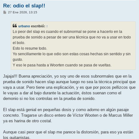
Re: odio el slap!!
M
27 Ene 2026, 13:15
e
n
s
urbano
escribió:
↑
a
j
Lo peor del slap es cuando el subnormal se pone a hacerlo en la
e
prueba de sonido a pesar de ser una técnica que no va a usar en todo
el bolo.
Esto lo resume todo.
Yo sencillamente lo que odio son estas cosas hechas sin sentido y sin
gusto.
Y eso le pasa hasta a Woorten cuando se pasa de vueltas.
Jajaja!!! Buena apreciación, yo soy uno de esos subnormales que en la
prueba de sonido hacen slap aunque luego no sea la técnica principal que
vaya a usar. Pero tiene una explicación, y es que por pocos pellizcos que
le vayas a dar al bajo durante la actuación, éstos suenan como el
demonio si no los controlas en la prueba de sonido.
El slap está genial en pequeñas dosis y como adorno en algún pasaje
concreto. Tragarse un disco entero de Víctor Wooten o de Marcus Miller
ya es harina de otro costal.
Aunque casi peor que el slap me parece la distorsión, para eso ya están
los guitarristas.