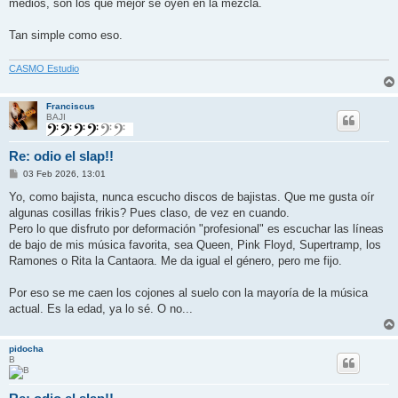
medios, son los que mejor se oyen en la mezcla.
Tan simple como eso.
CASMO Estudio
Franciscus
BAJI
Re: odio el slap!!
M
03 Feb 2026, 13:01
e
n
Yo, como bajista, nunca escucho discos de bajistas. Que me gusta oír
s
algunas cosillas frikis? Pues claso, de vez en cuando.
a
j
Pero lo que disfruto por deformación "profesional" es escuchar las líneas
e
de bajo de mis música favorita, sea Queen, Pink Floyd, Supertramp, los
Ramones o Rita la Cantaora. Me da igual el género, pero me fijo.
Por eso se me caen los cojones al suelo con la mayoría de la música
actual. Es la edad, ya lo sé. O no...
pidocha
B