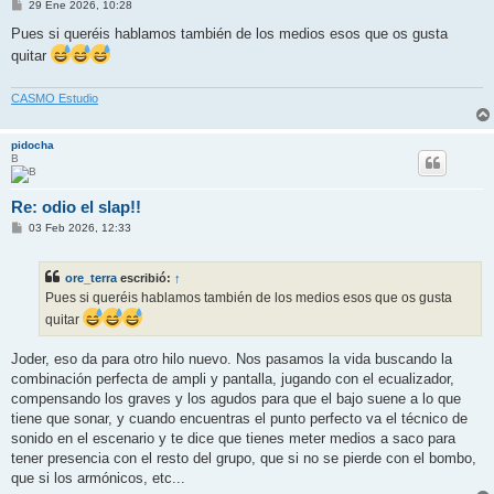
M
29 Ene 2026, 10:28
e
n
Pues si queréis hablamos también de los medios esos que os gusta
s
quitar
a
j
e
CASMO Estudio
pidocha
B
Re: odio el slap!!
M
03 Feb 2026, 12:33
e
n
s
ore_terra
escribió:
↑
a
j
Pues si queréis hablamos también de los medios esos que os gusta
e
quitar
Joder, eso da para otro hilo nuevo. Nos pasamos la vida buscando la
combinación perfecta de ampli y pantalla, jugando con el ecualizador,
compensando los graves y los agudos para que el bajo suene a lo que
tiene que sonar, y cuando encuentras el punto perfecto va el técnico de
sonido en el escenario y te dice que tienes meter medios a saco para
tener presencia con el resto del grupo, que si no se pierde con el bombo,
que si los armónicos, etc...