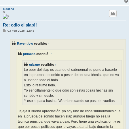
pidocha
B
Re: odio el slap!!
M
03 Feb 2026, 12:48
e
n
s
Raventlow
escribió:
↑
a
j
e
pidocha
escribió:
↑
urbano
escribió:
↑
Lo peor del slap es cuando el subnormal se pone a hacerlo
en la prueba de sonido a pesar de ser una técnica que no va
a usar en todo el bolo.
Esto lo resume todo.
Yo sencillamente lo que odio son estas cosas hechas sin
sentido y sin gusto.
Y eso le pasa hasta a Woorten cuando se pasa de vueltas.
Jajaja!!! Buena apreciación, yo soy uno de esos subnormales que
en la prueba de sonido hacen slap aunque luego no sea la
técnica principal que vaya a usar. Pero tiene una explicación, y es
que por pocos pellizcos que le vayas a dar al bajo durante la