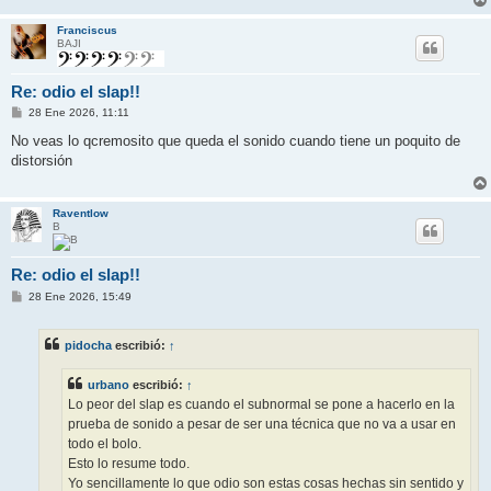
Franciscus
BAJI
Re: odio el slap!!
M
28 Ene 2026, 11:11
e
n
No veas lo qcremosito que queda el sonido cuando tiene un poquito de
s
distorsión
a
j
e
Raventlow
B
Re: odio el slap!!
M
28 Ene 2026, 15:49
e
n
s
pidocha
escribió:
↑
a
j
e
urbano
escribió:
↑
Lo peor del slap es cuando el subnormal se pone a hacerlo en la
prueba de sonido a pesar de ser una técnica que no va a usar en
todo el bolo.
Esto lo resume todo.
Yo sencillamente lo que odio son estas cosas hechas sin sentido y